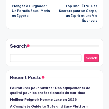
Plongée à Hurghada :
Top Bien-Être : Les
navigation
Un Paradis Sous-Marin
Secrets pour un Corps,
en Égypte
un Esprit et une Vie
Épanouis
Search
Search
Recent Posts
Fournitures pour navires : Des équipements de
qualité pour les professionnels du maritime
Meilleur Peignoir Homme Luxe en 2026
A Complete Guide to Safe and Easy Platform