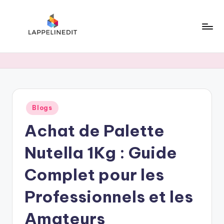
Skip
to
content
l
a
p
p
Posted
Blogs
e
in
Achat de Palette
li
n
Nutella 1Kg : Guide
e
Complet pour les
d
Professionnels et les
i
t
Amateurs