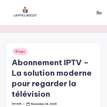
Skip
to
content
l
a
p
p
Posted
Blogs
e
in
Abonnement IPTV –
li
n
La solution moderne
e
pour regarder la
d
télévision
i
t
letrank
November 24, 2025
Posted